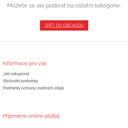
Můžete se ale podívat na ostatní kategorie.
ZPĚT DO OBCHODU
Z
á
p
a
Informace pro vás
t
Jak nakupovat
í
Obchodní podmínky
Podmínky ochrany osobních údajů
Přijímáme online platby