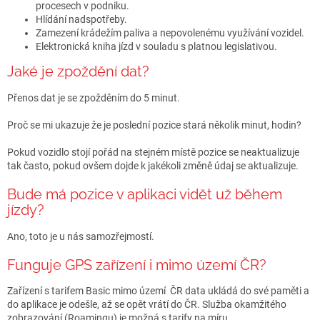
procesech v podniku.
Hlídání nadspotřeby.
Zamezení krádežím paliva a nepovolenému využívání vozidel.
Elektronická kniha jízd v souladu s platnou legislativou.
Jaké je zpoždění dat?
Přenos dat je se zpožděním do 5 minut.
Proč se mi ukazuje že je poslední pozice stará několik minut, hodin?
Pokud vozidlo stojí pořád na stejném místě pozice se neaktualizuje
tak často, pokud ovšem dojde k jakékoli změně údaj se aktualizuje.
Bude má pozice v aplikaci vidět už během
jízdy?
Ano, toto je u nás samozřejmostí.
Funguje GPS zařízení i mimo území ČR?
Zařízení s tarifem Basic mimo území ČR data ukládá do své paměti a
do aplikace je odešle, až se opět vrátí do ČR. Služba okamžitého
zobrazování (Roamingu) je možná s tarify na míru.