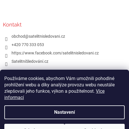
Kontakt
obchod
@
satelitnisledovani.cz
+420 770 333 053
https://www.facebook.com/satelitnisledovani.cz
SatelitníSledování.cz
Používáme cookies, abychom Vám umožnili pohodlné
www.satelitnisledovani.cz
prohlížení webu a díky analýze provozu webu neustále
zlepšovali jeho funkce, výkon a použitelnost.
Více
informací
Vytvořil Shoptet
Nastavení
Copyright 2026
shop.satelitnisledovani.cz
. Všechna práva