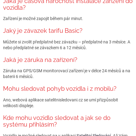
Jaká je časová náročnost instalace zařízení do
vozidla?
Zařízení je možné zapojit během pár minut.
Jaký je závazek tarifu Basic?
Můžete si zvolit předplatné bez závazku – předplatné na 3 měsíce. A
nebo předplatné se závazkem 6 a 12 měsíců.
Jaká je záruka na zařízení?
Záruka na GPS/GSM monitorovací zařízení je v délce 24 měsíců a na
baterii 6 měsíců.
Mohu sledovat pohyb vozidla i z mobilu?
Ano, webová aplikace satelitnisledovani.cz se umí přizpůsobit
velikosti displeje.
Kde mohu vozidlo sledovat a jak se do
systému přihlásím?
Vozidlo je možné sledovat na v aplikaci
Satelitní Sledování
. Až Vám